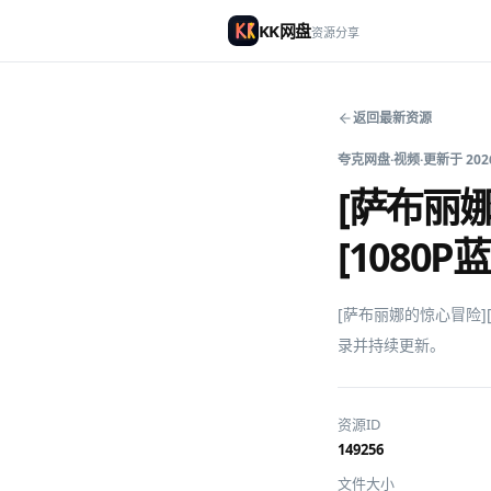
KK网盘
资源分享
返回最新资源
夸克网盘
·
视频
·
更新于
202
[萨布丽娜
[1080P蓝
[萨布丽娜的惊心冒险][全
录并持续更新。
资源ID
149256
文件大小