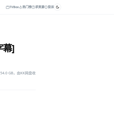
TVBox
热门榜
求资源
投诉
字幕]
54.0 GB，由KK网盘收