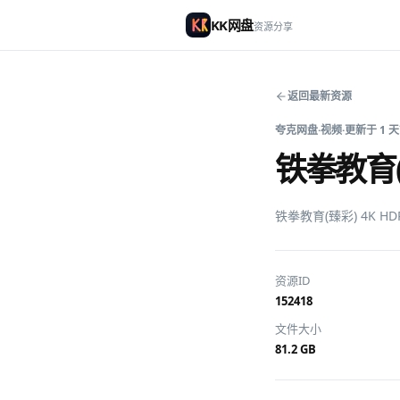
KK网盘
资源分享
返回最新资源
夸克网盘
·
视频
·
更新于
1 
铁拳教育(
铁拳教育(臻彩) 4K 
资源ID
152418
文件大小
81.2 GB