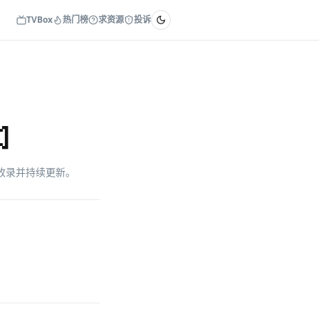
TVBox
热门榜
求资源
投诉
]
网盘收录并持续更新。