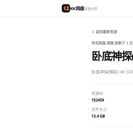
KK网盘
资源分享
返回最新资源
夸克网盘
·
视频
·
更新于
1 
卧底神探(臻
卧底神探(臻彩) 4K 
资源ID
152459
文件大小
13.4 GB