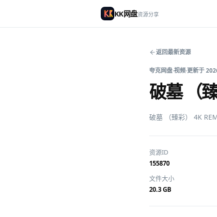
KK网盘
资源分享
返回最新资源
夸克网盘
·
视频
·
更新于
202
破墓 （臻
破墓 （臻彩） 4K R
资源ID
155870
文件大小
20.3 GB