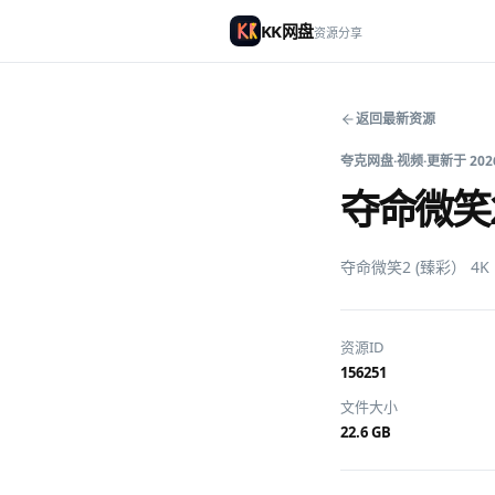
KK网盘
资源分享
返回最新资源
夸克网盘
·
视频
·
更新于
202
夺命微笑2 
夺命微笑2 (臻彩） 4
资源ID
156251
文件大小
22.6 GB