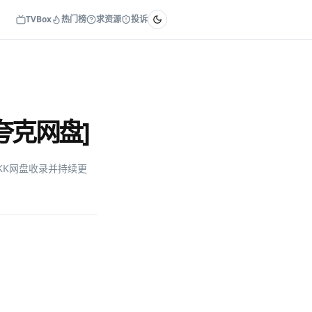
TVBox
热门榜
求资源
投诉
夸克网盘]
由KK网盘收录并持续更