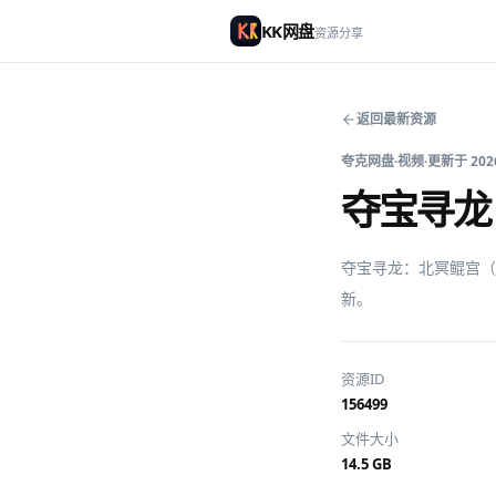
KK网盘
资源分享
返回最新资源
夸克网盘
·
视频
·
更新于
202
夺宝寻龙：
夺宝寻龙：北冥鲲宫（臻
新。
资源ID
156499
文件大小
14.5 GB