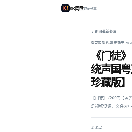
KK网盘
资源分享
返回最新资源
夸克网盘
·
视频
·
更新于
202
《门徒》 
绕声国粤
珍藏版】
《门徒》 (2007)
盘视频资源，文件大小 
资源ID