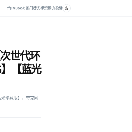
TVBox
热门榜
求资源
投诉
】【次世代环
G】【蓝光
【蓝光珍藏版】，夸克网