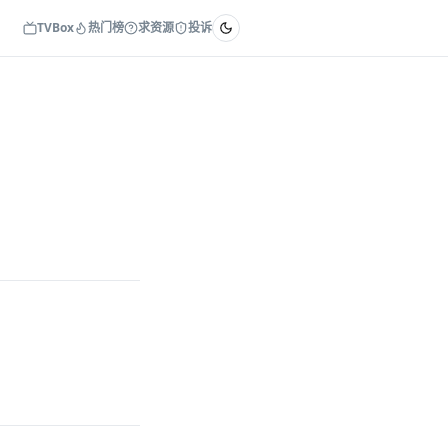
TVBox
热门榜
求资源
投诉
。