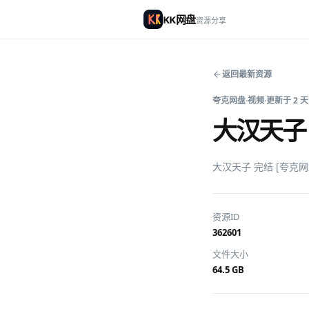
KK网盘
资源分享
返回最新资源
夸克网盘
·
视频
·
更新于
2 
大汉天子 
大汉天子 完结 [夸克
资源ID
362601
文件大小
64.5 GB