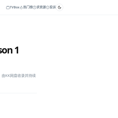
TVBox
热门榜
求资源
投诉
on 1
8 GB，由KK网盘收录并持续