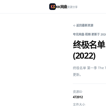
KK网盘
资源分享
返回最新资源
夸克网盘
·
视频
·
更新于
202
终极名单 第一
(2022)
终极名单 第一季 The T
更新。
资源ID
472012
文件大小