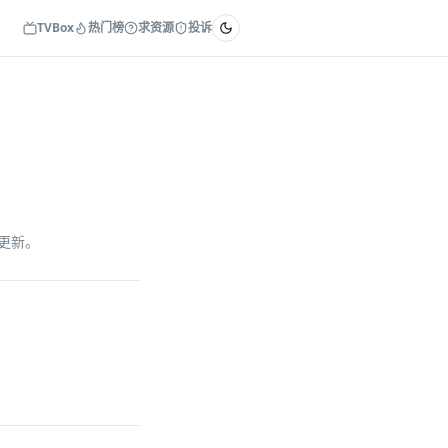
TVBox
热门榜
求资源
投诉
续更新。