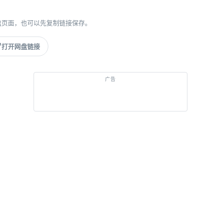
盘页面，也可以先复制链接保存。
打开网盘链接
推广
经典游戏，打开即玩
去 GGEMU