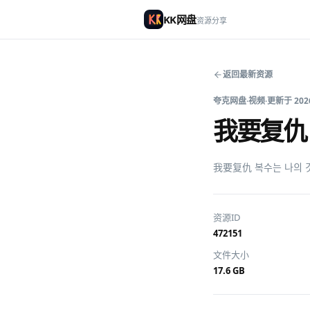
KK网盘
资源分享
返回最新资源
夸克网盘
·
视频
·
更新于
202
我要复仇 복
我要复仇 복수는 나의 
资源ID
472151
文件大小
17.6 GB