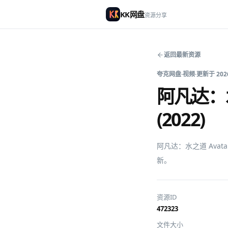
KK网盘
资源分享
返回最新资源
夸克网盘
·
视频
·
更新于
202
阿凡达：水之
(2022)
阿凡达：水之道 Avatar
新。
资源ID
472323
文件大小