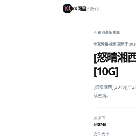
KK网盘
资源分享
返回最新资源
夸克网盘
·
视频
·
更新于
202
[怒晴湘西]
[10G]
[怒晴湘西][2019][
续更新。
资源ID
540746
文件大小