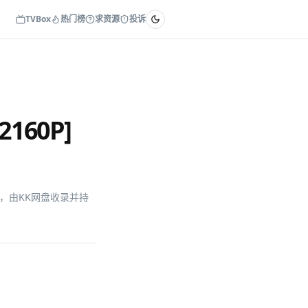
TVBox
热门榜
求资源
投诉
2160P]
 GB，由KK网盘收录并持