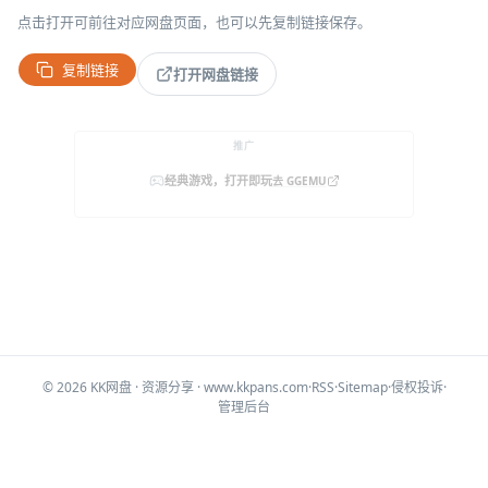
点击打开可前往对应网盘页面，也可以先复制链接保存。
复制链接
打开网盘链接
推广
经典游戏，打开即玩
去 GGEMU
©
2026
KK网盘
·
资源分享
· www.kkpans.com
·
RSS
·
Sitemap
·
侵权投诉
·
管理后台
免责声明：本站全部下载资源收集于网络，只做学习和交流使用，版权归原作者所
有，请在下载后24小时之内自觉删除，若作商业用途，请购买正版，由于未及时购买
和付费发生的侵权行为，与本站无关。