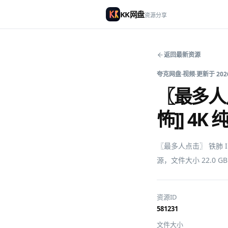
KK网盘
资源分享
返回最新资源
夸克网盘
·
视频
·
更新于
202
〖最多人点击
怖]] 4K
〖最多人点击〗 铁肺 Iro
源，文件大小 22.0 
资源ID
581231
文件大小