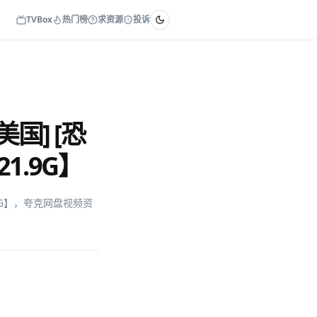
TVBox
热门榜
求资源
投诉
美国] [恐
21.9G】
21.9G】，夸克网盘视频资