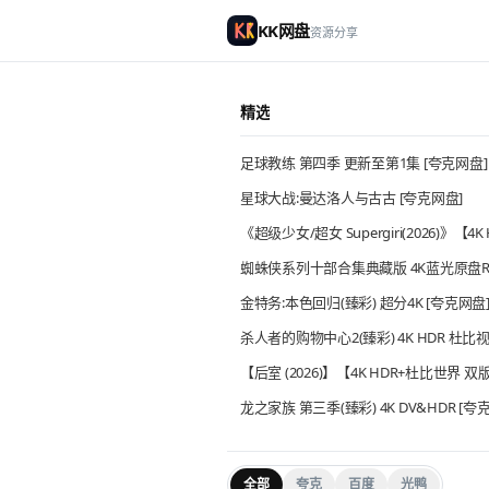
KK网盘
资源分享
KK网盘资源分享
精选
足球教练 第四季 更新至第1集 [夸克网盘]
星球大战:曼达洛人与古古 [夸克网盘]
《超级少女/超女 Supergiri(2026)
蜘蛛侠系列十部合集典藏版 4K蓝光原盘RE
金特务:本色回归(臻彩) 超分4K [夸克网盘
杀人者的购物中心2(臻彩) 4K HDR 杜比视
【后室 (2026)】【4K HDR+杜比世界
龙之家族 第三季(臻彩) 4K DV&HDR [夸
全部
夸克
百度
光鸭