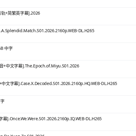
轨+简繁英字幕].2026
endid.Match.S01.2026.2160p.WEB-DL.H265
GB 中字
字幕].The.Epoch.of.Miyu.S01.2026
.Case.X.Decoded.S01.2026.2160p.HQ.WEB-DL.H265
中字
e.We.Were.S01.2026.2160p.IQ.WEB-DL.H265