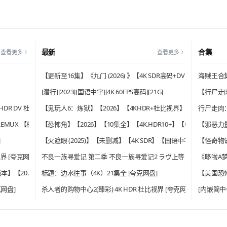
最新
合集
查看更多
查看更多
【更新至16集】《九门 (2026) 》【4K SDR高码+DV 杜比】【主
海贼王合集
[潜行][2023][国语中字][4K 60FPS高码][21G]
【行尸走肉
》【4K HDR DV 杜比视界】【内封简中特效字幕】【动作/科幻】
【鬼玩人6：炼狱】【2026】【4KHDR+杜比视界】【中文字幕】【1
行尸走肉：
MUX 【杜比全景声国英双音轨】HDR10 内封简繁英双语特效字幕[359.7G]
【恐怖角】【2026】【10集全】【4K.HDR10+】【中文字幕】
【邪恶力量 
]
【火遮眼 (2025)】【未删减】【4K SDR】【国语中字】【动作 / 
【怪奇物语
界 [夸克网盘]
不良一族寻爱记 第二季 不良一族寻爱记2 ラヴ上等 シーズン2 (20
《哆啦A梦
 双版本】【20.3G】【内封中英双语特效字幕】
标题：边水往事（4K）21集全 [夸克网盘]
【美国恐怖
克网盘]
杀人者的购物中心2(臻彩) 4K HDR 杜比视界 [夸克网盘]
[内嵌简