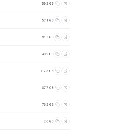
59.3 GB
57.1 GB
91.3 GB
40.9 GB
117.8 GB
87.7 GB
76.3 GB
2.0 GB