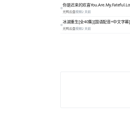
你是迟来的欢喜You.Are.My.Fateful.Love
光鸭云盘
视频
2 天前
冰湖重生[全40集][国语配音+中文字幕].Rebir
光鸭云盘
视频
2 天前