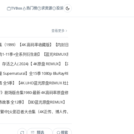
TVBox
热门榜
求资源
投诉
查看更多
演:陈伟霆 曾舜晞】【4.4/G集】类型:剧情/奇幻/冒险
（1999）【4K 高码率收藏版】【内封日语中文字幕】【更新至最新1159集】 【附
1-11季+全系列衍生剧】【蓝光REMUX原盘.顶级片源】【未删减顶级收藏版】【
9.4G】
存活之人( 2024)【 4K原盘 REMUX】【内封简英双语字幕】【剧情/科幻/恐怖
【杜比全景声】
Supernatural】全15季 1080p BluRayREMUX蓝光原盘 内封简英&外挂简英字幕 
惊悚 / 犯罪】【谢苗 / 林科灯 / 杨恩又】【纯净分享】
 全5季】【4K.UHD蓝光原盘REMUX 杜比视界】【总1.5TB】【内封精修简
26) 【更新04集】【1080p】【内嵌中英字幕】【附第一季】【真人秀】 [夸克网盘
》剧场版合集1980-最新 4K高码率原盘修复 国粤日台四音轨 收藏级别高端资源
故事 全12季】【BD蓝光原盘REMUX】【总大1.01TB】【内封精修简英双语
中·繁中]火影忍者大合集（4K正传、博人传、剧场版、OVA、漫画等）
搜索