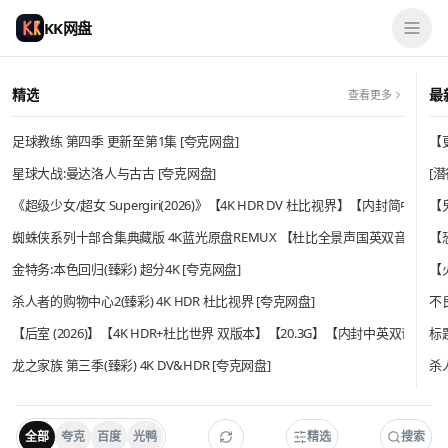
KK网盘
KK网盘资源分享
精选
最
查看更多
足球教练 第四季 更新至第1集 [夸克网盘]
【
星球大战:曼达洛人与古古 [夸克网盘]
[潜
《超级少女/超女 Supergiri(2026)》【4K HDR DV 杜比视界】【内封简中
【
蜘蛛侠系列十部合集典藏版 4K蓝光原盘REMUX 【杜比全景声国英双音轨】HDR1
【
金特务:本色回归(臻彩) 超分4K [夸克网盘]
【
杀人者的购物中心2(臻彩) 4K HDR 杜比视界 [夸克网盘]
不
【后室 (2026)】【4K HDR+杜比世界 双版本】【20.3G】【内封中英双语特
标
龙之家族 第三季(臻彩) 4K DV&HDR [夸克网盘]
杀人
全部
夸克
百度
光鸭
精选
搜索