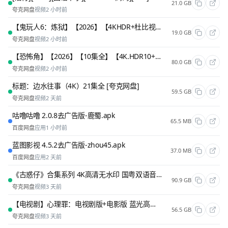
21.0 GB
夸克网盘
视频
2 小时前
【鬼玩人6：炼狱】【2026】【4KHDR+杜比视界】【中文字幕】【19.4G】
19.0 GB
夸克网盘
视频
2 小时前
【恐怖角】【2026】【10集全】【4K.HDR10+】【中文字幕】【杜比全景声】
80.0 GB
夸克网盘
视频
2 小时前
标题：边水往事（4K）21集全 [夸克网盘]
59.5 GB
夸克网盘
视频
2 天前
咕噜咕噜 2.0.8去广告版-鹿蜀.apk
65.5 MB
百度网盘
应用
1 小时前
蓝图影视 4.5.2去广告版-zhou45.apk
37.0 MB
百度网盘
应用
2 天前
《古惑仔》合集系列 4K高清无水印 国粤双语音轨 简繁字幕 [夸克网盘]
90.9 GB
夸克网盘
视频
3 天前
【电视剧】心理罪：电视剧版+电影版 蓝光高清/完整版/1080P/中英字幕 [夸克网盘]
56.5 GB
夸克网盘
视频
3 天前