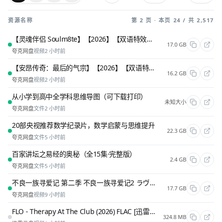
资源名称
第 2 页 · 本页 24 / 共 2,517
【灵魂伴侣 Soulm8te】【2026】【双语特效字幕】【4K.HDR+杜比视界】【17G】
17.0 GB
夸克网盘
视频
2 小时前
【安昂传奇：最后的气宗】【2026】【双语特效字幕】【4K.HDR+杜比视界】【16G】
16.2 GB
夸克网盘
视频
2 小时前
从小学到高中全学科思维导图（可下载打印）
未知大小
夸克网盘
文件
2 小时前
20部央视推荐数学纪录片，数学启蒙与思维提升
22.3 GB
夸克网盘
文件
5 小时前
百家讲坛之易经的奥秘（全15集·完整版）
2.4 GB
夸克网盘
文件
5 小时前
不良一族寻爱记 第二季 不良一族寻爱记2 ラヴ上等 シーズン2 (2026) 【更新04集】【1080p】【内嵌中英字幕】【附第一季】【真人秀】 [夸克网盘]
17.7 GB
夸克网盘
视频
9 小时前
FLO - Therapy At The Club (2026) FLAC [迅雷云盘]
324.8 MB