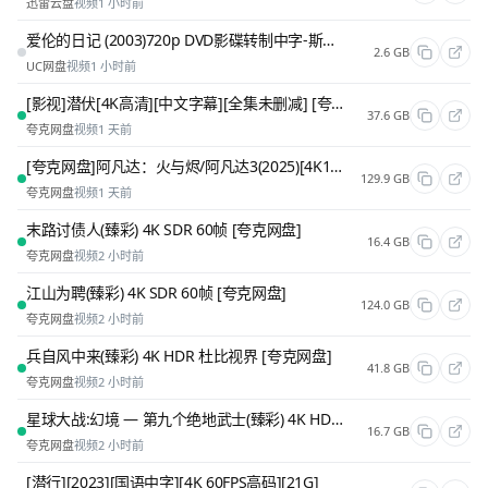
迅雷云盘
视频
1 小时前
爱伦的日记 (2003)720p DVD影碟转制中字-斯蒂芬金计划
2.6 GB
UC网盘
视频
1 小时前
[影视]潜伏[4K高清][中文字幕][全集未删减] [夸克网盘]
37.6 GB
夸克网盘
视频
1 天前
[夸克网盘]阿凡达：火与烬/阿凡达3(2025)[4K120fps][附前两部][国英双语/中英字幕][共42.3G] [夸克网盘]
129.9 GB
夸克网盘
视频
1 天前
末路讨债人(臻彩) 4K SDR 60帧 [夸克网盘]
16.4 GB
夸克网盘
视频
2 小时前
江山为聘(臻彩) 4K SDR 60帧 [夸克网盘]
124.0 GB
夸克网盘
视频
2 小时前
兵自风中来(臻彩) 4K HDR 杜比视界 [夸克网盘]
41.8 GB
夸克网盘
视频
2 小时前
星球大战:幻境 — 第九个绝地武士(臻彩) 4K HDR杜比视界 [夸克网盘]
16.7 GB
夸克网盘
视频
2 小时前
[潜行][2023][国语中字][4K 60FPS高码][21G]