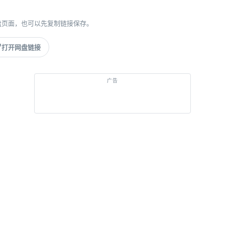
盘页面，也可以先复制链接保存。
打开网盘链接
广告
经典游戏，打开即玩
去 GGEMU