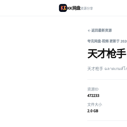
KK网盘
资源分享
返回最新资源
夸克网盘
·
视频
·
更新于
202
天才枪手 ฉล
天才枪手 ฉลาดเกมส
资源ID
472233
文件大小
2.0 GB