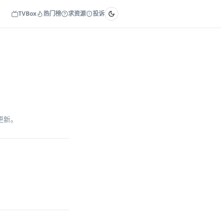
TVBox
热门榜
求资源
投诉
续更新。